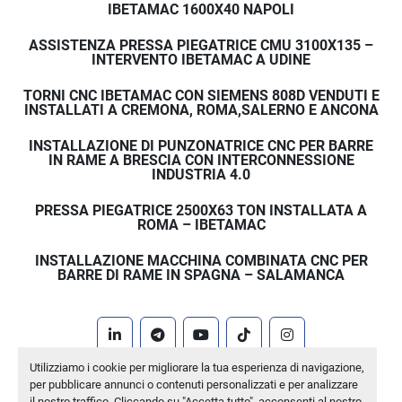
IBETAMAC 1600X40 NAPOLI
ASSISTENZA PRESSA PIEGATRICE CMU 3100X135 –
INTERVENTO IBETAMAC A UDINE
TORNI CNC IBETAMAC CON SIEMENS 808D VENDUTI E
INSTALLATI A CREMONA, ROMA,SALERNO E ANCONA
INSTALLAZIONE DI PUNZONATRICE CNC PER BARRE
IN RAME A BRESCIA CON INTERCONNESSIONE
INDUSTRIA 4.0
PRESSA PIEGATRICE 2500X63 TON INSTALLATA A
ROMA – IBETAMAC
INSTALLAZIONE MACCHINA COMBINATA CNC PER
BARRE DI RAME IN SPAGNA – SALAMANCA
linkedin
telegram
youtube
tiktok
instagram
Utilizziamo i cookie per migliorare la tua esperienza di navigazione,
Machinio System
sito web di
Machinio
per pubblicare annunci o contenuti personalizzati e per analizzare
il nostro traffico. Cliccando su "Accetta tutto", acconsenti al nostro