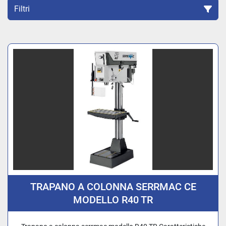
Filtri
Ordina per
TRAPANO A COLONNA SERRMAC CE
MODELLO R40 TR