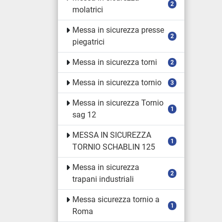
2
molatrici
Messa in sicurezza presse
2
piegatrici
Messa in sicurezza torni
2
Messa in sicurezza tornio
3
Messa in sicurezza Tornio
1
sag 12
MESSA IN SICUREZZA
1
TORNIO SCHABLIN 125
Messa in sicurezza
2
trapani industriali
Messa sicurezza tornio a
1
Roma