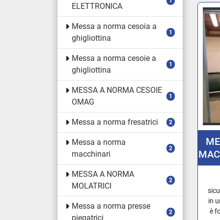
1
ELETTRONICA
Messa a norma cesoia a
1
ghigliottina
Messa a norma cesoie a
1
ghigliottina
MESSA A NORMA CESOIE
1
OMAG
Messa a norma fresatrici
2
ME
Messa a norma
2
MAC
macchinari
SE
MESSA A NORMA
2
MOLATRICI
sic
in 
Messa a norma presse
è f
2
piegatrici