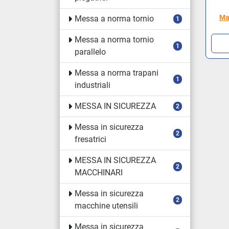
Ma
Messa a norma tornio
1
Messa a norma tornio
1
parallelo
Messa a norma trapani
1
industriali
MESSA IN SICUREZZA
2
Messa in sicurezza
2
fresatrici
MESSA IN SICUREZZA
2
MACCHINARI
Messa in sicurezza
2
macchine utensili
Messa in sicurezza