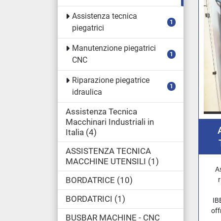
Assistenza tecnica
1
piegatrici
Manutenzione piegatrici
1
CNC
Riparazione piegatrice
1
idraulica
Assistenza Tecnica
Macchinari Industriali in
Italia
4
ASSISTENZA TECNICA
PIE
MACCHINE UTENSILI
1
CO
A
BORDATRICE
10
BORDATRICI
1
IB
off
BUSBAR MACHINE - CNC