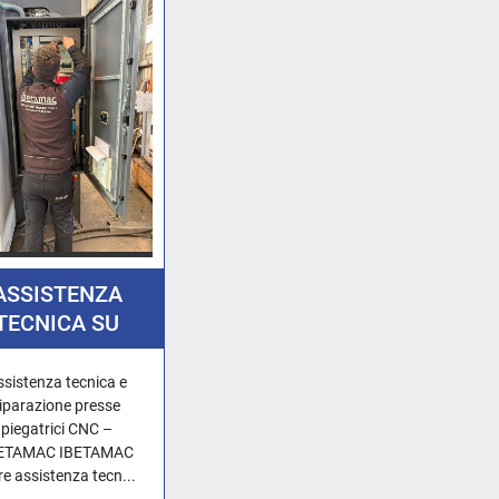
ASSISTENZA
TECNICA SU
GATRICI A CNC E
NVENZIONALI
ssistenza tecnica e
riparazione presse
piegatrici CNC –
ETAMAC IBETAMAC
re assistenza tecn...