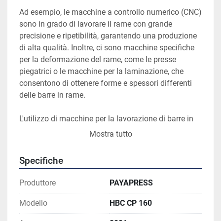
Ad esempio, le macchine a controllo numerico (CNC) 
sono in grado di lavorare il rame con grande 
precisione e ripetibilità, garantendo una produzione 
di alta qualità. Inoltre, ci sono macchine specifiche 
per la deformazione del rame, come le presse 
piegatrici o le macchine per la laminazione, che 
consentono di ottenere forme e spessori differenti 
delle barre in rame.
L'utilizzo di macchine per la lavorazione di barre in 
rame consente di aumentare la produttività e la 
Mostra tutto
qualità del prodotto finito, riducendo al contempo i 
tempi di lavoro e i costi di produzione. Inoltre, grazie 
Specifiche
alla loro precisione e flessibilità, queste macchine 
possono essere utilizzate anche per la creazione di 
Produttore
PAYAPRESS
prototipi e per la produzione di piccoli lotti di 
prodotti personalizzati.
Modello
HBC CP 160