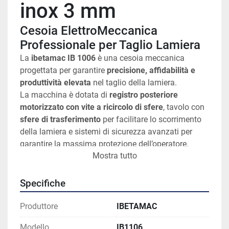
inox 3 mm
Cesoia ElettroMeccanica 
Professionale per Taglio Lamiera
La 
ibetamac IB 1006
 è una cesoia meccanica 
progettata per garantire 
precisione, affidabilità e 
produttività elevata
 nel taglio della lamiera.
La macchina è dotata di 
registro posteriore 
motorizzato con vite a ricircolo di sfere
, tavolo con 
sfere di trasferimento
 per facilitare lo scorrimento 
della lamiera e sistemi di sicurezza avanzati per 
garantire la massima protezione dell’operatore.
Mostra tutto
Grazie alla sua struttura robusta e alla qualità 
costruttiva, la IB 1006 rappresenta una soluzione 
ideale per:
Specifiche
carpenterie metalliche
officine meccaniche
Produttore
IBETAMAC
lavorazioni di lamiera
Modello
IB1106