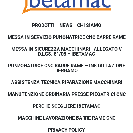
Sicurezza operativa
PRODOTTI
NEWS
CHI SIAMO
La macchina è dotata di sistemi di sicurezza 
MESSA IN SERVIZIO PUNONATRICE CNC BARRE RAME
avanzati tra cui:
barriera di sicurezza posteriore
MESSA IN SICUREZZA MACCHINARI | ALLEGATO V
fotocellule di protezione
D.LGS. 81/08 – IBETAMAC
pedale con arresto di emergenza
PUNZONATRICE CNC BARRE RAME – INSTALLAZIONE
Questi dispositivi garantiscono la massima 
BERGAMO
sicurezza durante il lavoro.
ASSISTENZA TECNICA RIPARAZIONE MACCHINARI
MANUTENZIONE ORDINARIA PRESSE PIEGATRICI CNC
Ibetamac non vende 
PERCHE SCEGLIERE IBETAMAC
solo macchine
MACCHINE LAVORAZIONE BARRE RAME CNC
Offriamo un servizio completo
PRIVACY POLICY