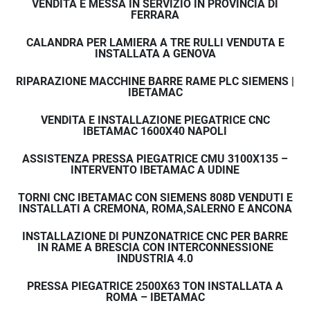
Assistenza tecnica e 
VENDITA E MESSA IN SERVIZIO IN PROVINCIA DI
FERRARA
post vendita
CALANDRA PER LAMIERA A TRE RULLI VENDUTA E
INSTALLATA A GENOVA
Ibetamac garantisce un 
servizio di assistenza 
RIPARAZIONE MACCHINE BARRE RAME PLC SIEMENS |
tecnica continuo
 per assicurare il corretto 
IBETAMAC
funzionamento delle macchine nel tempo.
Offriamo:
VENDITA E INSTALLAZIONE PIEGATRICE CNC
IBETAMAC 1600X40 NAPOLI
assistenza tecnica specializzata
manutenzione ordinaria
ASSISTENZA PRESSA PIEGATRICE CMU 3100X135 –
manutenzione straordinaria
INTERVENTO IBETAMAC A UDINE
interventi tecnici rapidi
TORNI CNC IBETAMAC CON SIEMENS 808D VENDUTI E
supporto tecnico diretto
INSTALLATI A CREMONA, ROMA,SALERNO E ANCONA
Il nostro 
tecnico è sempre disponibile
 per 
supportare i clienti in caso di necessità.
INSTALLAZIONE DI PUNZONATRICE CNC PER BARRE
IN RAME A BRESCIA CON INTERCONNESSIONE
INDUSTRIA 4.0
PRESSA PIEGATRICE 2500X63 TON INSTALLATA A
Garanzia
ROMA – IBETAMAC