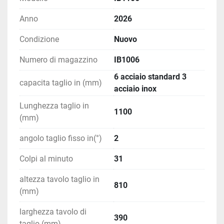
produzione industriale
Anno
2026
Dotazioni principali
Condizione
Nuovo
Controllo 
NC
Numero di magazzino
IB1006
Registro posteriore motorizzato con vite a 
6 acciaio standard 3
ricircolo di sfere
capacita taglio in (mm)
acciaio inox
Tavolo con sfere di trasferimento
Braccio di squadro
Lunghezza taglio in
1100
Supporti anteriori per la lamiera
(mm)
Illuminazione linea di taglio
Linea ombra per visualizzare il taglio
angolo taglio fisso in(°)
2
Regolazione semplice del gioco lama
Colpi al minuto
31
Contapezzi
Pedale portatile con arresto di emergenza
altezza tavolo taglio in
Fotocellule di sicurezza posteriori
810
(mm)
larghezza tavolo di
Tavolo con sfere di 
390
taglio (mm)