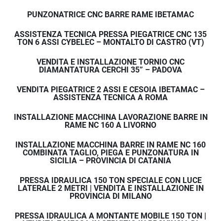
Acquistare una macchina 
ibetamac
 significa 
scegliere un partner che segue il cliente in tutte le 
PUNZONATRICE CNC BARRE RAME IBETAMAC
fasi.
ASSISTENZA TECNICA PRESSA PIEGATRICE CNC 135
Non ci limitiamo alla vendita della macchina, ma 
TON 6 ASSI CYBELEC – MONTALTO DI CASTRO (VT)
offriamo un 
servizio completo e professionale
.
VENDITA E INSTALLAZIONE TORNIO CNC
DIAMANTATURA CERCHI 35” – PADOVA
I nostri servizi
VENDITA PIEGATRICE 2 ASSI E CESOIA IBETAMAC –
ASSISTENZA TECNICA A ROMA
✔ Consulenza nella scelta della macchina più 
INSTALLAZIONE MACCHINA LAVORAZIONE BARRE IN
adatta
RAME NC 160 A LIVORNO
 ✔ Vendita macchine per lavorazione lamiera
INSTALLAZIONE MACCHINA BARRE IN RAME NC 160
 ✔ Trasporto e consegna della macchina presso la 
COMBINATA TAGLIO, PIEGA E PUNZONATURA IN
sede del cliente
SICILIA – PROVINCIA DI CATANIA
 ✔ Installazione e 
messa in servizio
PRESSA IDRAULICA 150 TON SPECIALE CON LUCE
 ✔ Collaudo operativo della macchina
LATERALE 2 METRI | VENDITA E INSTALLAZIONE IN
 ✔ Formazione all’utilizzo
PROVINCIA DI MILANO
PRESSA IDRAULICA A MONTANTE MOBILE 150 TON |