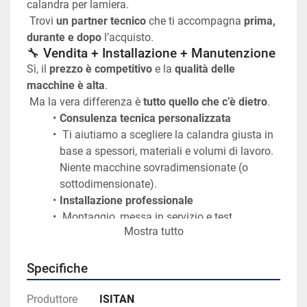
calandra per lamiera.
 Trovi 
un partner tecnico
 che ti accompagna 
prima, 
durante e dopo
 l’acquisto.
🔧 Vendita + Installazione + Manutenzione
Sì, il 
prezzo è competitivo
 e la 
qualità delle 
macchine è alta
.
 Ma la vera differenza è 
tutto quello che c’è dietro
.
Consulenza tecnica personalizzata
 Ti aiutiamo a scegliere la calandra giusta in 
base a spessori, materiali e volumi di lavoro. 
Niente macchine sovradimensionate (o 
sottodimensionate).
Installazione professionale
 Montaggio, messa in servizio e test 
Mostra tutto
direttamente in azienda. La macchina parte 
già pronta a lavorare.
Formazione operatori
Specifiche
 Spieghiamo come usarla al meglio, in 
Produttore
sicurezza e con la massima resa.
ISITAN