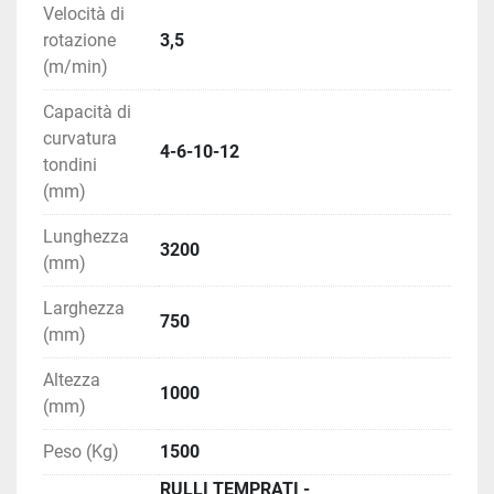
supporto necessario per farla rendere al 
Velocità di
massimo, oggi e negli anni a venire.
rotazione
3,5
(m/min)
Capacità di
curvatura
4-6-10-12
tondini
(mm)
Lunghezza
3200
(mm)
Larghezza
750
(mm)
Altezza
1000
(mm)
Peso (Kg)
1500
RULLI TEMPRATI -