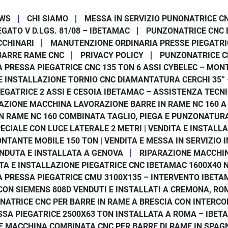
WS
CHI SIAMO
MESSA IN SERVIZIO PUNONATRICE C
GATO V D.LGS. 81/08 – IBETAMAC
PUNZONATRICE CNC 
CCHINARI
MANUTENZIONE ORDINARIA PRESSE PIEGATRI
BARRE RAME CNC
PRIVACY POLICY
PUNZONATRICE C
 PRESSA PIEGATRICE CNC 135 TON 6 ASSI CYBELEC – MONT
E INSTALLAZIONE TORNIO CNC DIAMANTATURA CERCHI 35”
IEGATRICE 2 ASSI E CESOIA IBETAMAC – ASSISTENZA TECN
AZIONE MACCHINA LAVORAZIONE BARRE IN RAME NC 160 A
 RAME NC 160 COMBINATA TAGLIO, PIEGA E PUNZONATURA I
ECIALE CON LUCE LATERALE 2 METRI | VENDITA E INSTALLA
NTANTE MOBILE 150 TON | VENDITA E MESSA IN SERVIZIO I
ENDUTA E INSTALLATA A GENOVA
RIPARAZIONE MACCHIN
TA E INSTALLAZIONE PIEGATRICE CNC IBETAMAC 1600X40 
 PRESSA PIEGATRICE CMU 3100X135 – INTERVENTO IBETA
CON SIEMENS 808D VENDUTI E INSTALLATI A CREMONA, R
NATRICE CNC PER BARRE IN RAME A BRESCIA CON INTERCO
SSA PIEGATRICE 2500X63 TON INSTALLATA A ROMA – IBET
E MACCHINA COMBINATA CNC PER BARRE DI RAME IN SPA