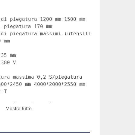
di piegatura 1200 mm 1500 mm

 piegatura 170 mm

 di piegatura massimi (utensili standard) Acci
 mm

35 mm

380 V

ura massima 0,2 S/piegatura

00*2450 mm 4000*2000*2550 mm

on minore investimento

Mostra tutto
a durata
