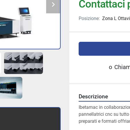
Contattaci p
Posizione:
Zona L Ottavia
o
Chia
Descrizione
Ibetamac in collaborazio
pannellatrici cnc su tutto i
preparati e formati offri