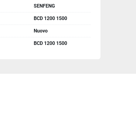
SENFENG
enti

BCD 1200 1500
Nuovo
BCD 1200 1500
llo

zione

automatica a ventosa è ampiamente utilizzata 
 dei pannelli, nei quadri elettrici, nelle sc