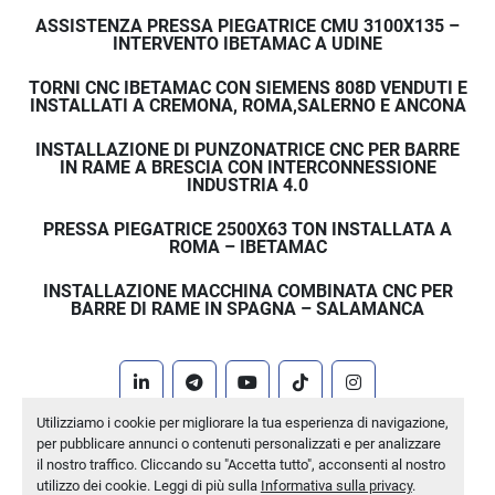
ASSISTENZA PRESSA PIEGATRICE CMU 3100X135 –
INTERVENTO IBETAMAC A UDINE
TORNI CNC IBETAMAC CON SIEMENS 808D VENDUTI E
INSTALLATI A CREMONA, ROMA,SALERNO E ANCONA
INSTALLAZIONE DI PUNZONATRICE CNC PER BARRE
IN RAME A BRESCIA CON INTERCONNESSIONE
INDUSTRIA 4.0
PRESSA PIEGATRICE 2500X63 TON INSTALLATA A
ROMA – IBETAMAC
INSTALLAZIONE MACCHINA COMBINATA CNC PER
BARRE DI RAME IN SPAGNA – SALAMANCA
linkedin
telegram
youtube
tiktok
instagram
Utilizziamo i cookie per migliorare la tua esperienza di navigazione,
Machinio System
sito web di
Machinio
per pubblicare annunci o contenuti personalizzati e per analizzare
il nostro traffico. Cliccando su "Accetta tutto", acconsenti al nostro
Personalizza le preferenze sui Cookies
utilizzo dei cookie. Leggi di più sulla
Informativa sulla privacy
.