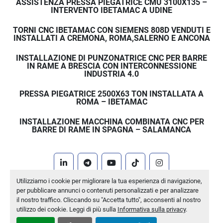
ASSISTENZA PRESSA PIEGATRICE CMU 3100X135 –
INTERVENTO IBETAMAC A UDINE
TORNI CNC IBETAMAC CON SIEMENS 808D VENDUTI E
INSTALLATI A CREMONA, ROMA,SALERNO E ANCONA
INSTALLAZIONE DI PUNZONATRICE CNC PER BARRE
IN RAME A BRESCIA CON INTERCONNESSIONE
INDUSTRIA 4.0
PRESSA PIEGATRICE 2500X63 TON INSTALLATA A
ROMA – IBETAMAC
INSTALLAZIONE MACCHINA COMBINATA CNC PER
BARRE DI RAME IN SPAGNA – SALAMANCA
linkedin
telegram
youtube
tiktok
instagram
Utilizziamo i cookie per migliorare la tua esperienza di navigazione,
Machinio System
sito web di
Machinio
per pubblicare annunci o contenuti personalizzati e per analizzare
il nostro traffico. Cliccando su "Accetta tutto", acconsenti al nostro
Personalizza le preferenze sui Cookies
utilizzo dei cookie. Leggi di più sulla
Informativa sulla privacy
.