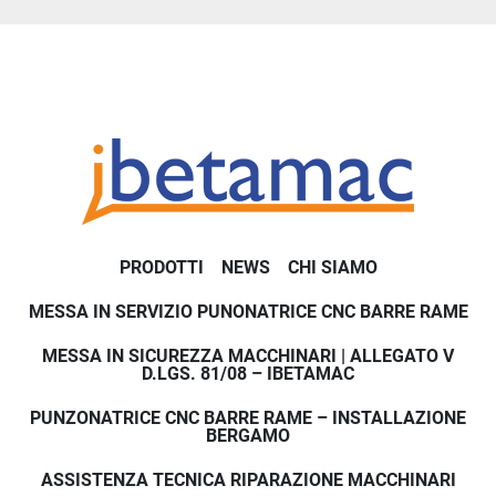
Il nostro obiettivo è ripristinare rapidamente la piena 
operatività del macchinario, indipendentemente dal 
marchio.
Intervento rapido in tutta Italia
Garantiamo:
✔ Intervento tecnico entro 24-48 ore
✔ Diagnosi guasto elettrico e meccanico
PRODOTTI
NEWS
CHI SIAMO
✔ Riparazione quadro elettrico
✔ Ripristino sistemi CNC
MESSA IN SERVIZIO PUNONATRICE CNC BARRE RAME
✔ Riduzione fermo produzione
✔ Supporto tecnico diretto
MESSA IN SICUREZZA MACCHINARI | ALLEGATO V
D.LGS. 81/08 – IBETAMAC
Operiamo su tutto il territorio italiano.
PUNZONATRICE CNC BARRE RAME – INSTALLAZIONE
Durante ogni intervento tecnico, i nostri specialisti 
BERGAMO
effettuano una valutazione completa dello stato del 
ASSISTENZA TECNICA RIPARAZIONE MACCHINARI
macchinario e possono proporre soluzioni di 