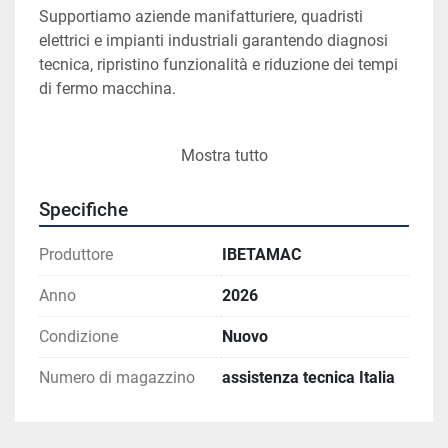
Supportiamo aziende manifatturiere, quadristi 
elettrici e impianti industriali garantendo diagnosi 
tecnica, ripristino funzionalità e riduzione dei tempi 
di fermo macchina.
Mostra tutto
Assistenza su macchine di 
qualsiasi marchio
Specifiche
Offriamo assistenza tecnica sia su macchine 
IBETAMAC sia su macchinari industriali di altri 
Produttore
IBETAMAC
produttori.
Anno
2026
Interveniamo su:
Macchine CNC
Condizione
Nuovo
Macchine per lavorazione barre rame
Impianti industriali automatizzati
Numero di magazzino
assistenza tecnica Italia
Quadri elettrici industriali
Sistemi di distribuzione energia
Linee produttive