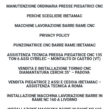
miglioramento o aggiornamento tecnologico.
MANUTENZIONE ORDINARIA PRESSE PIEGATRICI CNC
PERCHE SCEGLIERE IBETAMAC
Manutenzione e supporto tecnico 
programmato
MACCHINE LAVORAZIONE BARRE RAME CNC
Oltre agli interventi urgenti, offriamo:
PRIVACY POLICY
Manutenzione preventiva
Verifica impianti elettrici
PUNZONATRICE CNC BARRE RAME IBETAMAC
Aggiornamenti sistemi CNC
Ottimizzazione prestazioni macchina
ASSISTENZA TECNICA PRESSA PIEGATRICE CNC 135
TON 6 ASSI CYBELEC – MONTALTO DI CASTRO (VT)
Consulenza tecnica industriale
Una manutenzione corretta riduce i costi e aumenta 
VENDITA E INSTALLAZIONE TORNIO CNC
l’affidabilità produttiva.
DIAMANTATURA CERCHI 35” – PADOVA
VENDITA PIEGATRICE 2 ASSI E CESOIA IBETAMAC –
ASSISTENZA TECNICA A ROMA
Perché scegliere IBETAMAC per 
INSTALLAZIONE MACCHINA LAVORAZIONE BARRE IN
l’assistenza tecnica
RAME NC 160 A LIVORNO
• Tecnici specializzati in ambito industriale