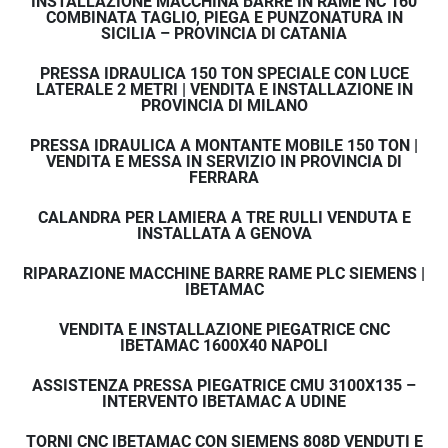
INSTALLAZIONE MACCHINA BARRE IN RAME NC 160
• Esperienza su macchine CNC e sistemi 
COMBINATA TAGLIO, PIEGA E PUNZONATURA IN
automatizzati
SICILIA – PROVINCIA DI CATANIA
• Rapidità di intervento
PRESSA IDRAULICA 150 TON SPECIALE CON LUCE
• Supporto diretto senza intermediari
LATERALE 2 METRI | VENDITA E INSTALLAZIONE IN
• Copertura nazionale
PROVINCIA DI MILANO
Affidarsi a IBETAMAC significa scegliere un partner 
PRESSA IDRAULICA A MONTANTE MOBILE 150 TON |
tecnico capace di intervenire con competenza e 
VENDITA E MESSA IN SERVIZIO IN PROVINCIA DI
tempestività.
FERRARA
CALANDRA PER LAMIERA A TRE RULLI VENDUTA E
INSTALLATA A GENOVA
Riduci i tempi di fermo macchina
RIPARAZIONE MACCHINE BARRE RAME PLC SIEMENS |
Un macchinario fermo significa perdita economica.
IBETAMAC
Il nostro servizio di assistenza tecnica su 
VENDITA E INSTALLAZIONE PIEGATRICE CNC
macchinari industriali è pensato per garantire 
IBETAMAC 1600X40 NAPOLI
continuità produttiva e sicurezza operativa.
ASSISTENZA PRESSA PIEGATRICE CMU 3100X135 –
INTERVENTO IBETAMAC A UDINE
Richiedi assistenza tecnica
TORNI CNC IBETAMAC CON SIEMENS 808D VENDUTI E