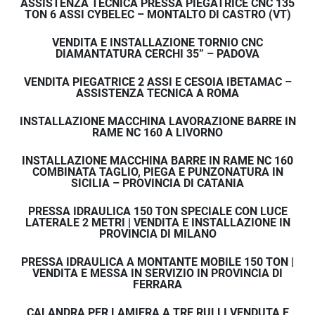
ASSISTENZA TECNICA PRESSA PIEGATRICE CNC 135
TON 6 ASSI CYBELEC – MONTALTO DI CASTRO (VT)
gamma di materiali, puoi utilizzarli per creare 
prodotti personalizzati e di alta qualità per i 
VENDITA E INSTALLAZIONE TORNIO CNC
tuoi clienti.
DIAMANTATURA CERCHI 35” – PADOVA
VENDITA PIEGATRICE 2 ASSI E CESOIA IBETAMAC –
ASSISTENZA TECNICA A ROMA
INSTALLAZIONE MACCHINA LAVORAZIONE BARRE IN
RAME NC 160 A LIVORNO
INSTALLAZIONE MACCHINA BARRE IN RAME NC 160
COMBINATA TAGLIO, PIEGA E PUNZONATURA IN
SICILIA – PROVINCIA DI CATANIA
PRESSA IDRAULICA 150 TON SPECIALE CON LUCE
LATERALE 2 METRI | VENDITA E INSTALLAZIONE IN
PROVINCIA DI MILANO
PRESSA IDRAULICA A MONTANTE MOBILE 150 TON |
VENDITA E MESSA IN SERVIZIO IN PROVINCIA DI
FERRARA
CALANDRA PER LAMIERA A TRE RULLI VENDUTA E