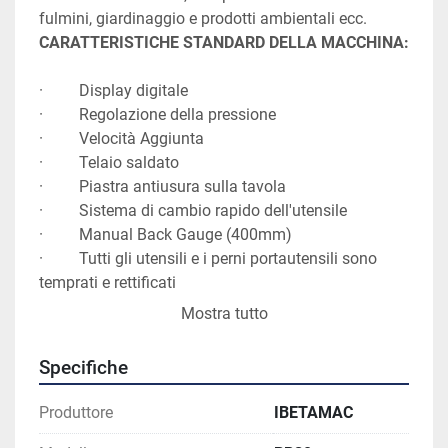
fulmini, giardinaggio e prodotti ambientali ecc. 
CARATTERISTICHE STANDARD DELLA MACCHINA:
·         Display digitale
·         Regolazione della pressione
·         Velocità Aggiunta
·         Telaio saldato
·         Piastra antiusura sulla tavola
·         Sistema di cambio rapido dell'utensile
·         Manual Back Gauge (400mm)
·         Tutti gli utensili e i perni portautensili sono 
temprati e rettificati
·         Pedale
Mostra tutto
·         Arresto di emergenza
·         Certificato CE
Specifiche
Come optional battuta automatica gestita da PLC 
Produttore
IBETAMAC
che controlla sia l'angolo di piega che la profondità 