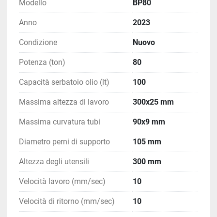
della battuta + € 3500,00
Modello
BP80
Anno
2023
Condizione
Nuovo
Potenza (ton)
80
Capacità serbatoio olio (lt)
100
Massima altezza di lavoro
300x25 mm
Massima curvatura tubi
90x9 mm
Diametro perni di supporto
105 mm
Altezza degli utensili
300 mm
Velocità lavoro (mm/sec)
10
Velocità di ritorno (mm/sec)
10