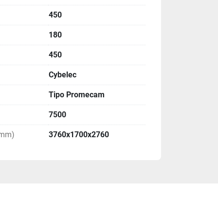
gatura. Assicurati di tenere la lamiera ferma 
ra.
450
lità: controlla sempre la qualità del pezzo 
180
 Assicurati che sia conforme alle specifi 
 non ci siano difetti o imperfezioni. In caso 
450
 piegatura fi nché non raggiungerai il 
o.
Cybelec
Tipo Promecam
7500
(mm)
3760x1700x2760