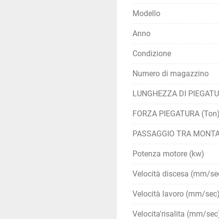
CINQUE PUNTI SU COME
Modello
Come impostare la 
Anno
impostare la pressa
Condizione
freno superiore e 
di lamiera e scegli
Numero di magazzino
Sicurezza: la sicu
una pressa piegatri
LUNGHEZZA DI PIEGAT
dispositivi di prot
FORZA PIEGATURA (Ton
antiscivolo. Inoltre
perfettamente stab
PASSAGGIO TRA MONTA
Posizionamento del
assicurati che la 
Potenza motore (kw)
pressa piegatrice. 
modo che il bordo 
Velocità discesa (mm/se
piegatura.
Velocità lavoro (mm/sec
Piega la lamiera: o
Imposta la pression
Velocita'risalita (mm/sec