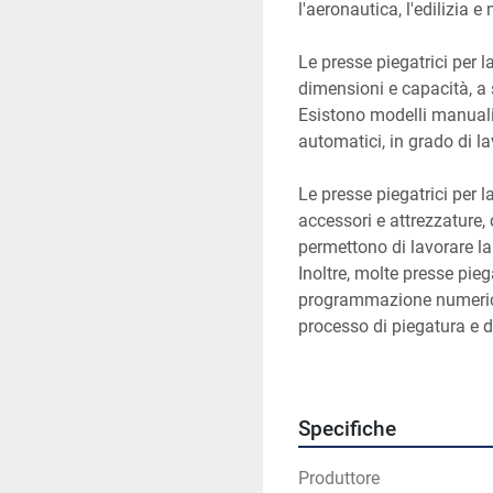
l'aeronautica, l'edilizia e 
Le presse piegatrici per l
dimensioni e capacità, a 
Esistono modelli manuali
automatici, in grado di la
Le presse piegatrici per l
accessori e attrezzature, 
permettono di lavorare la
Inoltre, molte presse pieg
programmazione numerica
processo di piegatura e di
Insomma, le presse piegat
indispensabili per le azie
Specifiche
lavorazione della lamiera,
precisione nella produzi
Produttore