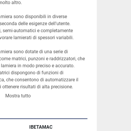
molto altro.
amiera sono disponibili in diverse 
seconda delle esigenze dell'utente. 
, semi-automatici e completamente 
vorare lamierati di spessori variabili.
amiera sono dotate di una serie di 
come matrici, punzoni e raddrizzatori, che 
 lamiera in modo preciso e accurato. 
atrici dispongono di funzioni di 
, che consentono di automatizzare il 
 ottenere risultati di alta precisione.
Mostra tutto
rici per lamiera sono strumenti 
nde che operano nel settore della 
 in grado di garantire efficienza e 
one di componenti in metallo.
IBETAMAC