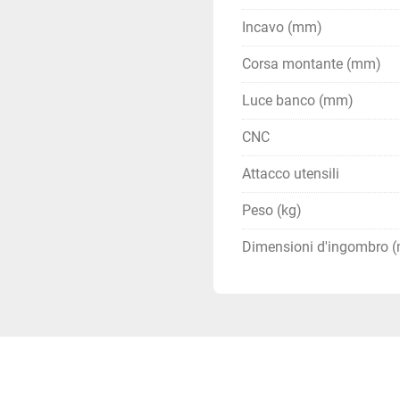
per iniziare la pie
durante la piegatu
Incavo (mm)
Controllo della qua
Corsa montante (mm)
di lamiera piegato.
che richieste e che
Luce banco (mm)
contrario, ripeti la
risultato desiderat
CNC
Attacco utensili
Peso (kg)
Dimensioni d'ingombro 