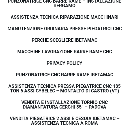
PUNZONATRICE CNC BARRE RAME – INSTALLAZIONE
BERGAMO
ingombro ridotto
area di lavoro più pulita
ASSISTENZA TECNICA RIPARAZIONE MACCHINARI
migliore accesso per manutenzione
migliore organizzazione della macchina
MANUTENZIONE ORDINARIA PRESSE PIEGATRICI CNC
La disposizione superiore della centralina migliora 
PERCHE SCEGLIERE IBETAMAC
inoltre la 
funzionalità generale della pressa e la 
praticità d’uso
.
MACCHINE LAVORAZIONE BARRE RAME CNC
PRIVACY POLICY
COMANDI 
PUNZONATRICE CNC BARRE RAME IBETAMAC
ERGONOMICI 
ASSISTENZA TECNICA PRESSA PIEGATRICE CNC 135
TON 6 ASSI CYBELEC – MONTALTO DI CASTRO (VT)
LATERALI
VENDITA E INSTALLAZIONE TORNIO CNC
DIAMANTATURA CERCHI 35” – PADOVA
La leva di comando è posizionata 
nella parte 
VENDITA PIEGATRICE 2 ASSI E CESOIA IBETAMAC –
superiore destra della macchina
, permettendo 
ASSISTENZA TECNICA A ROMA
all’operatore di controllare facilmente la pressa 