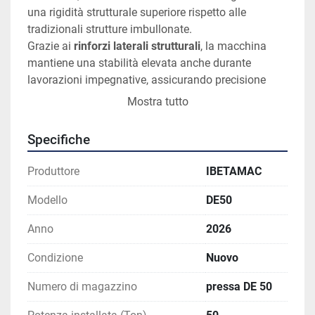
una rigidità strutturale superiore rispetto alle 
tradizionali strutture imbullonate.
Grazie ai 
rinforzi laterali strutturali
, la macchina 
mantiene una stabilità elevata anche durante 
lavorazioni impegnative, assicurando precisione 
operativa e una lunga durata nel tempo anche in 
Mostra tutto
caso di utilizzo intensivo.
Specifiche
STRUTTURA 
Produttore
IBETAMAC
Modello
DE50
COMPLETAMENTE 
Anno
2026
SALDATA
Condizione
Nuovo
La struttura portante della pressa è 
interamente 
Numero di magazzino
pressa DE 50
saldata
 per garantire massima rigidità e resistenza 
alle sollecitazioni durante la lavorazione.