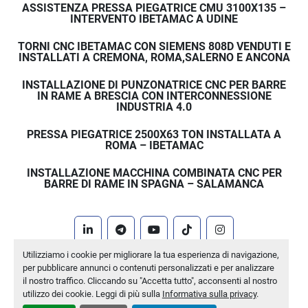
migliore controllo del processo di pressatura
ASSISTENZA PRESSA PIEGATRICE CMU 3100X135 –
INTERVENTO IBETAMAC A UDINE
BANCO DI LAVORO 
TORNI CNC IBETAMAC CON SIEMENS 808D VENDUTI E
INSTALLATI A CREMONA, ROMA,SALERNO E ANCONA
REGOLABILE
INSTALLAZIONE DI PUNZONATRICE CNC PER BARRE
IN RAME A BRESCIA CON INTERCONNESSIONE
INDUSTRIA 4.0
L’altezza del banco di lavoro è regolabile tramite 
manopola di regolazione rapida
, che consente un 
PRESSA PIEGATRICE 2500X63 TON INSTALLATA A
posizionamento semplice e veloce.
ROMA – IBETAMAC
Questo sistema permette di adattare rapidamente la 
INSTALLAZIONE MACCHINA COMBINATA CNC PER
pressa alle diverse lavorazioni, rendendo la 
BARRE DI RAME IN SPAGNA – SALAMANCA
macchina 
estremamente versatile per l’utilizzo in 
officina
.
linkedin
telegram
youtube
tiktok
instagram
Utilizziamo i cookie per migliorare la tua esperienza di navigazione,
Machinio System
sito web di
Machinio
APPLICAZIONI
per pubblicare annunci o contenuti personalizzati e per analizzare
il nostro traffico. Cliccando su "Accetta tutto", acconsenti al nostro
Personalizza le preferenze sui Cookies
utilizzo dei cookie. Leggi di più sulla
Informativa sulla privacy
.
La pressa elettroidraulica da 50 ton è ideale per: