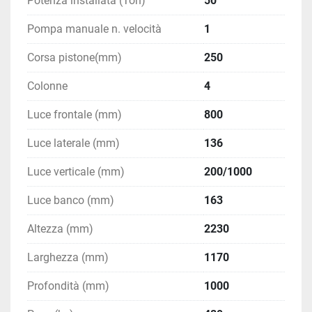
Potenza installata (Ton)
50
Rispetto alle presse con struttura imbullonata, il 
telaio saldato offre:
Pompa manuale n. velocità
1
maggiore stabilità strutturale
Corsa pistone(mm)
maggiore precisione durante la pressatura
250
maggiore durata nel tempo
Colonne
4
minori deformazioni sotto carico
Questa soluzione costruttiva rende la pressa 
Luce frontale (mm)
800
particolarmente affidabile per utilizzo 
professionale in officina
.
Luce laterale (mm)
136
Luce verticale (mm)
200/1000
RINFORZI 
Luce banco (mm)
163
Altezza (mm)
2230
STRUTTURALI 
Larghezza (mm)
1170
LATERALI
Profondità (mm)
1000
La struttura della pressa è dotata di 
rinforzi laterali 