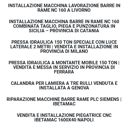
durante le lavorazioni.
INSTALLAZIONE MACCHINA LAVORAZIONE BARRE IN
RAME NC 160 A LIVORNO
Questa configurazione garantisce:
maggiore ergonomia
INSTALLAZIONE MACCHINA BARRE IN RAME NC 160
maggiore sicurezza
COMBINATA TAGLIO, PIEGA E PUNZONATURA IN
SICILIA – PROVINCIA DI CATANIA
controllo preciso della discesa del pistone
PRESSA IDRAULICA 150 TON SPECIALE CON LUCE
LATERALE 2 METRI | VENDITA E INSTALLAZIONE IN
DISCESA 
PROVINCIA DI MILANO
CONTROLLATA AD 
PRESSA IDRAULICA A MONTANTE MOBILE 150 TON |
VENDITA E MESSA IN SERVIZIO IN PROVINCIA DI
FERRARA
ALTA SICUREZZA
CALANDRA PER LAMIERA A TRE RULLI VENDUTA E
INSTALLATA A GENOVA
Il sistema idraulico è progettato per garantire 
una 
velocità di discesa controllata inferiore a 10 mm al 
RIPARAZIONE MACCHINE BARRE RAME PLC SIEMENS |
secondo
.
IBETAMAC
Questo consente di ottenere:
VENDITA E INSTALLAZIONE PIEGATRICE CNC
maggiore precisione nella lavorazione
IBETAMAC 1600X40 NAPOLI
maggiore sicurezza durante l’utilizzo