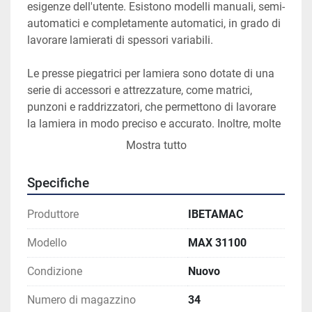
esigenze dell'utente. Esistono modelli manuali, semi-
automatici e completamente automatici, in grado di 
lavorare lamierati di spessori variabili.
Le presse piegatrici per lamiera sono dotate di una 
serie di accessori e attrezzature, come matrici, 
punzoni e raddrizzatori, che permettono di lavorare 
la lamiera in modo preciso e accurato. Inoltre, molte 
presse piegatrici dispongono di funzioni di 
Mostra tutto
programmazione numerica, che consentono di 
automatizzare il processo di piegatura e di ottenere 
Specifiche
risultati di alta precisione.
Produttore
IBETAMAC
Insomma, le presse piegatrici per lamiera sono 
strumenti indispensabili per le aziende che operano 
Modello
MAX 31100
nel settore della lavorazione della lamiera, in grado 
Condizione
Nuovo
di garantire efficienza e precisione nella produzione 
di componenti in metallo.
Numero di magazzino
34