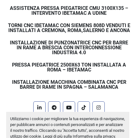
ASSISTENZA PRESSA PIEGATRICE CMU 3100X135 –
INTERVENTO IBETAMAC A UDINE
TORNI CNC IBETAMAC CON SIEMENS 808D VENDUTI E
INSTALLATI A CREMONA, ROMA,SALERNO E ANCONA
INSTALLAZIONE DI PUNZONATRICE CNC PER BARRE
IN RAME A BRESCIA CON INTERCONNESSIONE
INDUSTRIA 4.0
PRESSA PIEGATRICE 2500X63 TON INSTALLATA A
ROMA – IBETAMAC
INSTALLAZIONE MACCHINA COMBINATA CNC PER
BARRE DI RAME IN SPAGNA – SALAMANCA
linkedin
telegram
youtube
tiktok
instagram
Utilizziamo i cookie per migliorare la tua esperienza di navigazione,
Machinio System
sito web di
Machinio
per pubblicare annunci o contenuti personalizzati e per analizzare
il nostro traffico. Cliccando su "Accetta tutto", acconsenti al nostro
Personalizza le preferenze sui Cookies
utilizzo dei cookie. Leggi di più sulla
Informativa sulla privacy
.