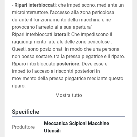
- 
Ripari interbloccati
: che impediscono, mediante un 
microinterruttore, l’accesso alla zona pericolosa 
durante il funzionamento della macchina e ne 
provocano l’arresto alla sua apertura”
Ripari interbloccati 
laterali
: Che impediscono il 
raggiungimento laterale delle zone pericolose . 
Questi, sono posizionati in modo che una persona 
non possa sostare, tra la pressa piegatrice e il riparo.
Riparo interbloccato 
posteriore
: Deve essere 
impedito l’acceso ai riscontri posteriori in 
movimento della pressa piegatrice mediante questo 
riparo.
COMANDO AD AZIONE MANTENUTA: “il comando a 
Mostra tutto
pedale ad azione mantenuta è dotato delle seguenti 
posizioni: prima posizione: fermo; seconda 
Specifiche
posizione: marcia; terza posizione: arresto (funzione 
antipanico). L’azionamento del pedale nella terza 
Meccanica Scipioni Macchine
Produttore
posizione, o il suo rilascio nella prima posizione, può 
Utensili