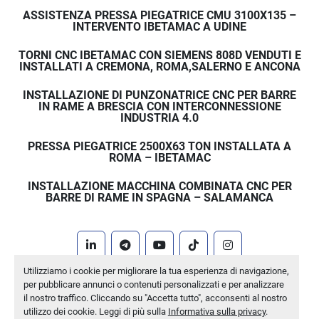
ASSISTENZA PRESSA PIEGATRICE CMU 3100X135 –
INTERVENTO IBETAMAC A UDINE
TORNI CNC IBETAMAC CON SIEMENS 808D VENDUTI E
INSTALLATI A CREMONA, ROMA,SALERNO E ANCONA
INSTALLAZIONE DI PUNZONATRICE CNC PER BARRE
IN RAME A BRESCIA CON INTERCONNESSIONE
INDUSTRIA 4.0
PRESSA PIEGATRICE 2500X63 TON INSTALLATA A
ROMA – IBETAMAC
INSTALLAZIONE MACCHINA COMBINATA CNC PER
BARRE DI RAME IN SPAGNA – SALAMANCA
linkedin
telegram
youtube
tiktok
instagram
Utilizziamo i cookie per migliorare la tua esperienza di navigazione,
Machinio System
sito web di
Machinio
per pubblicare annunci o contenuti personalizzati e per analizzare
il nostro traffico. Cliccando su "Accetta tutto", acconsenti al nostro
Personalizza le preferenze sui Cookies
utilizzo dei cookie. Leggi di più sulla
Informativa sulla privacy
.