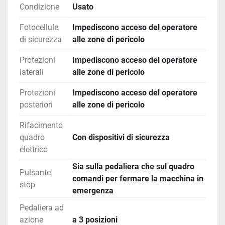
avviare una corsa di apertura, eccetto se il foglio si 
Condizione
Usato
trova già in fase di compressione. Dopo 
l’azionamento dell’attuatore oltre un punto di 
Fotocellule
Impediscono acceso del operatore
pressione nella 3ª posizione, deve essere 
di sicurezza
alle zone di pericolo
unicamente possibile un riavvio dopo il ritorno 
Protezioni
Impediscono acceso del operatore
dell’attuatore nella prima posizione.
laterali
alle zone di pericolo
QUADRO ELETTRICO: l’armadietto chiuso protegge 
dal contatto con parti elettriche attive. Dotato di 
Protezioni
Impediscono acceso del operatore
interruttore generale lucchettabile. 
posteriori
alle zone di pericolo
 COMANDO ARRESTO D’EMERGENZA La funzione 
di arresto d’emergenza deve essere avviata 
Rifacimento
mediante il dispositivo d’arresto d’emergenza:
quadro
Con dispositivi di sicurezza
- sul pannello di comando principale
elettrico
-sul dispositivo di commando ad azione mantenuta. 
Sia sulla pedaliera che sul quadro
Se durante il processo di lavoro si ha bisogno di 
Pulsante
comandi per fermare la macchina in
fermare la traversa della macchina in maniera 
stop
emergenza
veloce si può usare il fermo di emergenza sulla 
pedaliera.
Pedaliera ad
azione
a 3 posizioni