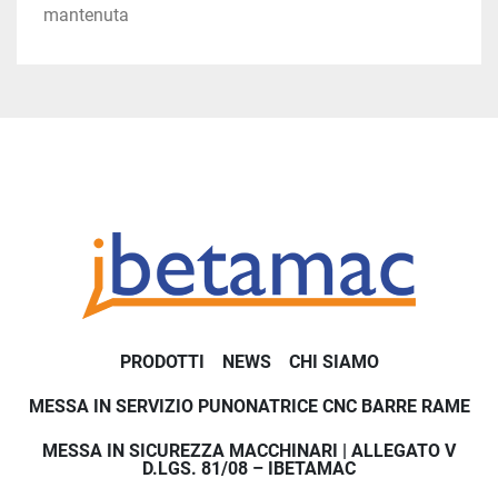
Dopo l'analisi dei rischi della vostra macchina, vi 
mantenuta
proponiamo le migliori soluzioni per mettere in 
sicurezza la vostra pressa piegatrice.
PRODOTTI
NEWS
CHI SIAMO
MESSA IN SERVIZIO PUNONATRICE CNC BARRE RAME
MESSA IN SICUREZZA MACCHINARI | ALLEGATO V
D.LGS. 81/08 – IBETAMAC