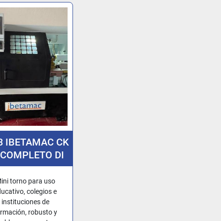
3 IBETAMAC CK
 COMPLETO DI
PACCHETTO
TWARE EDITOR
ini torno para uso
OF CIMCO EDIT
ucativo, colegios e
instituciones de
rmación, robusto y