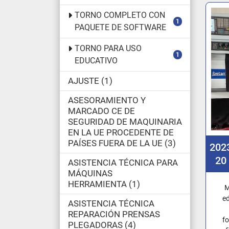
TORNO COMPLETO CON
1
PAQUETE DE SOFTWARE
TORNO PARA USO
1
EDUCATIVO
AJUSTE
1
ASESORAMIENTO Y
MARCADO CE DE
SEGURIDAD DE MAQUINARIA
EN LA UE PROCEDENTE DE
PAÍSES FUERA DE LA UE
3
202
20
ASISTENCIA TÉCNICA PARA
MÁQUINAS
HERRAMIENTA
1
SOF
M
PR
ed
ASISTENCIA TÉCNICA
REPARACIÓN PRENSAS
fo
PLEGADORAS
4