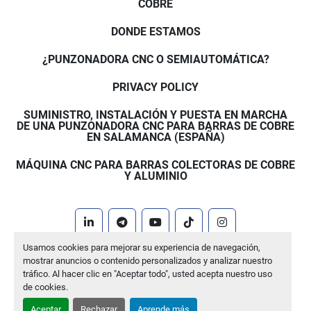
COBRE
DONDE ESTAMOS
¿PUNZONADORA CNC O SEMIAUTOMÁTICA?
PRIVACY POLICY
SUMINISTRO, INSTALACIÓN Y PUESTA EN MARCHA
DE UNA PUNZONADORA CNC PARA BARRAS DE COBRE
EN SALAMANCA (ESPAÑA)
MÁQUINA CNC PARA BARRAS COLECTORAS DE COBRE
Y ALUMINIO
linkedin
telegram
youtube
tiktok
instagram
Usamos cookies para mejorar su experiencia de navegación,
Machinio System
sitio web de
Machinio
mostrar anuncios o contenido personalizados y analizar nuestro
tráfico. Al hacer clic en "Aceptar todo", usted acepta nuestro uso
Administrar cookies
de cookies.
Aceptar
Rechazar
Aprende más