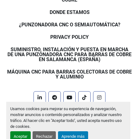
DONDE ESTAMOS
¿PUNZONADORA CNC O SEMIAUTOMÁTICA?
PRIVACY POLICY
SUMINISTRO, INSTALACIÓN Y PUESTA EN MARCHA
DE UNA PUNZONADORA CNC PARA BARRAS DE COBRE
EN SALAMANCA (ESPAÑA)
MÁQUINA CNC PARA BARRAS COLECTORAS DE COBRE
Y ALUMINIO
linkedin
telegram
youtube
tiktok
instagram
Usamos cookies para mejorar su experiencia de navegación,
Machinio System
sitio web de
Machinio
mostrar anuncios o contenido personalizados y analizar nuestro
tráfico. Al hacer clic en "Aceptar todo", usted acepta nuestro uso
Administrar cookies
de cookies.
Aceptar
Rechazar
Aprende más