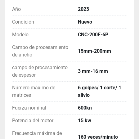
cooperar entre sí para completar el punzonado, 
Año
2023
corte, estampado, biselado y otros procesos de 
varillas de cobre y aluminio. No hay necesidad de 
Condición
Nuevo
intervención manual durante el procesamiento y 
tiene las ventajas de velocidad de procesamiento y 
Modelo
CNC-200E-6P
alta precisión. La interfaz de operación de la 
Campo de procesamiento
máquina es clara, intuitiva y fácil de entender, 
15mm-200mm
de ancho
evitando errores de operación humana, alta 
eficiencia y bajos requisitos para los operadores. 
campo de procesamiento
Los componentes de control son todos de marcas 
3 mm-16 mm
de espesor
de renombre internacional, lo que reduce la tasa de 
fallas en el uso posterior del equipo.
Número máximo de
6 golpes/ 1 corte/ 1
matrices
alivio
Fuerza nominal
600kn
Potencia del motor
15 kw
Frecuencia máxima de
160 veces/minuto