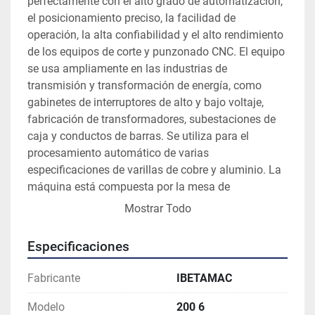
perfectamente con el alto grado de automatización, 
el posicionamiento preciso, la facilidad de 
operación, la alta confiabilidad y el alto rendimiento 
de los equipos de corte y punzonado CNC. El equipo 
se usa ampliamente en las industrias de 
transmisión y transformación de energía, como 
gabinetes de interruptores de alto y bajo voltaje, 
fabricación de transformadores, subestaciones de 
caja y conductos de barras. Se utiliza para el 
procesamiento automático de varias 
especificaciones de varillas de cobre y aluminio. La 
máquina está compuesta por la mesa de 
alimentación, el ensamblaje del molde, la mesa de 
Mostrar Todo
entrega, la unidad de energía hidráulica, la unidad 
de servocontrol y el gabinete de control eléctrico. 
Especificaciones
Esta máquina es una unidad de mecanizado 
tridimensional compuesta por un servosistema CNC 
Fabricante
IBETAMAC
de transmisión de control y un sistema de 
procesamiento de energía hidráulica. Puede 
Modelo
200 6