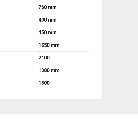
nata
780 mm
ccaniche
400 mm
450 mm
esta macchina è per te
1550 mm
2100
1380 mm
rare subito
1800
0