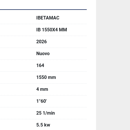
re automatica programmabile
:
ochi secondi
IBETAMAC
za errori
 su serie lunghe
IB 1550X4 MM
più produzione
2026
Nuovo
164
1550 mm
0 mm
 mm
4 mm
 e compatta
1°60′
ad alte prestazioni
25 1/min
5.5 kw