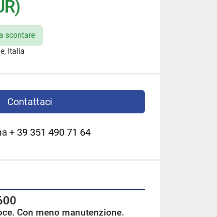
UR)
da scontare
, Italia
Contattaci
ma
+ 39 351 490 71 64
600
eloce. Con meno manutenzione.