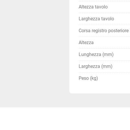
🏭 A chi è desti
Altezza tavolo
Officine metalme
Carpenterie
Larghezza tavolo
Fabbri
Corsa registro posteriore
Quadristi
👉 Se lavori lamiera, qu
Altezza
Lunghezza (mm)
Larghezza (mm)
🔧 Pronta a lavo
Peso (kg)
Con IBETAMAC hai tutto:
✔ Installazione
✔ Avviamento
✔ Assistenza tecnica
✔ Possibilità Industria 4.