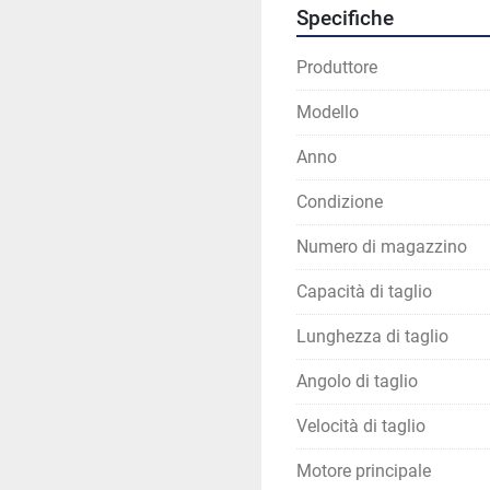
differenza
Specifiche
Con la 
battuta posterio
✔ imposti la misura in p
Produttore
✔ ripeti tagli identici sen
✔ lavori più veloce anche
Modello
👉 meno tempo perso = 
Anno
Condizione
Numero di magazzino
⚙️ Dati tecnici
Capacità di taglio
Taglio fino a 
155
Spessore fino a 
4
Lunghezza di taglio
Struttura robusta
Angolo di taglio
Sistema idraulico 
Velocità di taglio
Motore principale