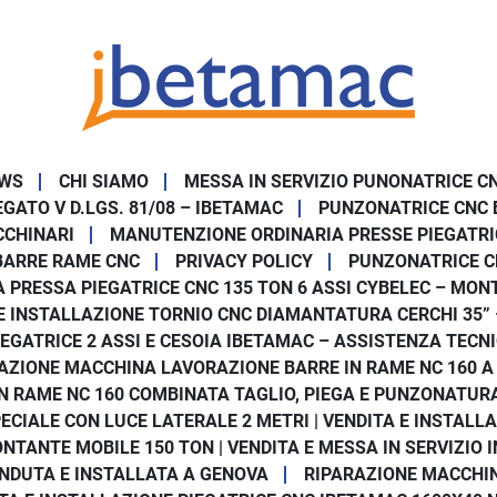
⚡ NON è una ces
È una macchina progettat
👉 lavorare ogni giorno
👉 ridurre i problemi
👉 aumentare la produtti
WS
CHI SIAMO
MESSA IN SERVIZIO PUNONATRICE C
GATO V D.LGS. 81/08 – IBETAMAC
PUNZONATRICE CNC 
CCHINARI
MANUTENZIONE ORDINARIA PRESSE PIEGATRI
BARRE RAME CNC
PRIVACY POLICY
PUNZONATRICE C
📞 Richiedi subi
 PRESSA PIEGATRICE CNC 135 TON 6 ASSI CYBELEC – MONT
Non aspettare.
E INSTALLAZIONE TORNIO CNC DIAMANTATURA CERCHI 35”
Le macchine disponibili s
IEGATRICE 2 ASSI E CESOIA IBETAMAC – ASSISTENZA TECN
👉 Contattaci ora per ric
AZIONE MACCHINA LAVORAZIONE BARRE IN RAME NC 160 A
IBETAMAC – meno parole
 RAME NC 160 COMBINATA TAGLIO, PIEGA E PUNZONATURA I
ECIALE CON LUCE LATERALE 2 METRI | VENDITA E INSTALLA
NTANTE MOBILE 150 TON | VENDITA E MESSA IN SERVIZIO I
ENDUTA E INSTALLATA A GENOVA
RIPARAZIONE MACCHIN