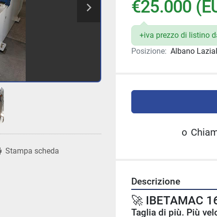
€25.000 (E
+iva prezzo di listino 
Posizione:
Albano Laziale
o
Chia
Stampa scheda
Descrizione
🚀 IBETAMAC 1
Taglia di più. Più v