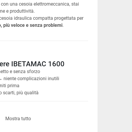
con una cesoia elettromeccanica, stai 
e e produttività.
 cesoia idraulica compatta progettata per 
, più veloce e senza problemi
.
liere IBETAMAC 1600
netto e senza sforzo
→ niente complicazioni inutili
initi prima
scarti, più qualità
Mostra tutto
tomatica che fa la 