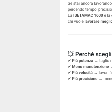
Se stai ancora lavorando 
perdendo tempo, precision
La 
IBETAMAC 1600
 è la
chi vuole 
lavorare meglio
💥 Perché sceg
✔ 
Più potenza
 → taglio 
✔ 
Meno manutenzione
 
✔ 
Più velocità
 → lavori f
✔ 
Più precisione
 → meno 
🎯 Precisione au