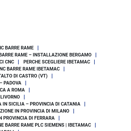
oia qualsiasi
a per:
vità
NC BARRE RAME
BARRE RAME – INSTALLAZIONE BERGAMO
CI CNC
PERCHE SCEGLIERE IBETAMAC
NC BARRE RAME IBETAMAC
to informazioni
ALTO DI CASTRO (VT)
 – PADOVA
ono limitate.
ICA A ROMA
evere un’offerta personalizzata.
 LIVORNO
, più lavoro.
N SICILIA – PROVINCIA DI CATANIA
ZIONE IN PROVINCIA DI MILANO
N PROVINCIA DI FERRARA
E BARRE RAME PLC SIEMENS | IBETAMAC