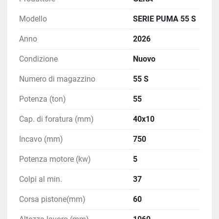
- Lavorazioni di precisione e produzione in serie
Modello
SERIE PUMA 55 S
Servizi inclusi con Ibetamac:
Anno
2026
- Consulenza tecnica e configurazione 
Condizione
Nuovo
personalizzata
- Installazione e messa in servizio presso la sede del 
Numero di magazzino
55 S
cliente
Potenza (ton)
55
- Formazione operatori
- Assistenza tecnica specializzata in tutta Italia
Cap. di foratura (mm)
40x10
- Fornitura ricambi e accessori originali Geka
- Supporto tecnico post-vendita
Incavo (mm)
750
Potenza motore (kw)
5
Colpi al min.
37
Corsa pistone(mm)
60