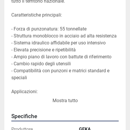
tutto il territorio nazionale.
Caratteristiche principali:
- Forza di punzonatura: 55 tonnellate
- Struttura monoblocco in acciaio ad alta resistenza
- Sistema idraulico affidabile per uso intensivo
- Elevata precisione e ripetibilità
- Ampio piano di lavoro con battute di riferimento
- Cambio rapido degli utensili
- Compatibilità con punzoni e matrici standard e 
speciali
Applicazioni:
Mostra tutto
- Punzonatura di lamiere in acciaio, inox e alluminio
- Produzione di piastre, staffe, flange e componenti 
Specifiche
metallici
- Carpenteria metallica leggera e media
Produttore
GEKA